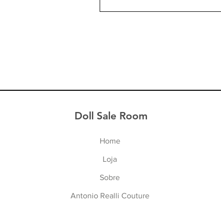
Doll Sale Room
Home
Lo
ja
Sob
re
Antonio Realli Cou
ture