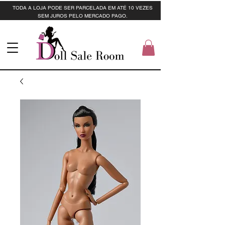
TODA A LOJA PODE SER PARCELADA EM ATÉ 10 VEZES
SEM JUROS PELO MERCADO PAGO.