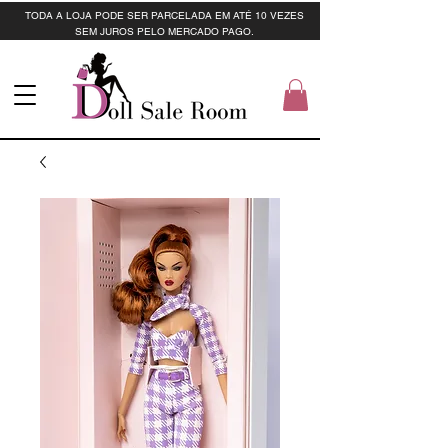
TODA A LOJA PODE SER PARCELADA EM ATÉ 10 VEZES
SEM JUROS PELO MERCADO PAGO.