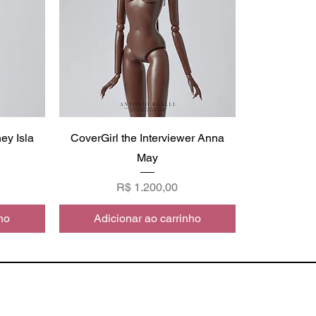
ey Isla
CoverGirl the Interviewer Anna
May
Preço
R$ 1.200,00
ho
Adicionar ao carrinho