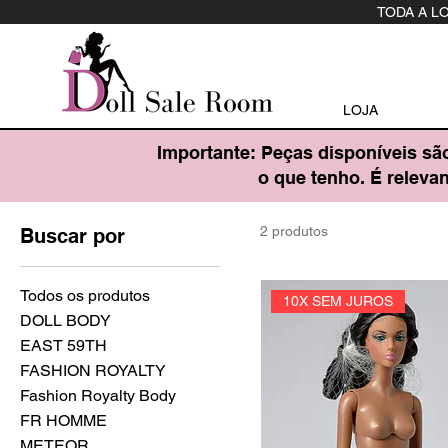
TODA A L
LOJA
Importante: Peças disponíveis sã
o que tenho. É relev
2 produtos
Buscar por
Todos os produtos
10X SEM JUROS
DOLL BODY
EAST 59TH
FASHION ROYALTY
Fashion Royalty Body
FR HOMME
METEOR