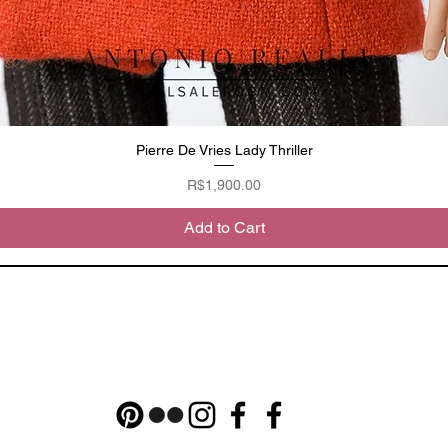
Pierre De Vries Lady Thriller
Quick View
Price
R$1,900.00
Add to Cart