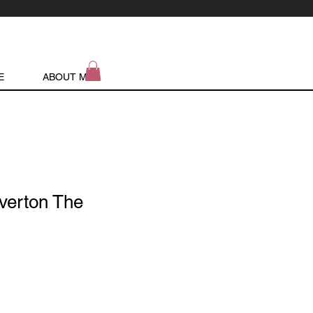
E
ABOUT ME
verton The