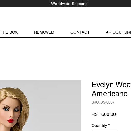
"Worldwide Shipping"
 THE BOX
REMOVED
CONTACT
AR COUTUR
Evelyn Wea
Americano
SKU: DS-0067
Price
R$1,600.00
Quantity
*